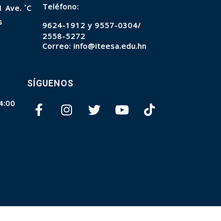
Teléfono:
1 Ave.
´C
s
9624-1912 y
9557-0304/
2558-5272
Correo:
info@iteesa.edu.hn
SÍGUENOS
4:00